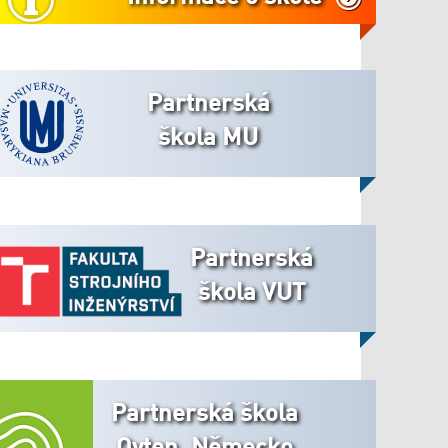
Partnerská
škola MU
Partnerská
škola VUT
Partnerská škola
Oyten, Německo