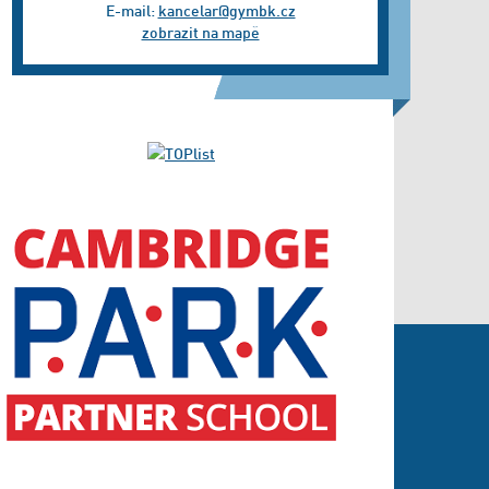
E-mail:
kancelar@gymbk.cz
zobrazit na mapě