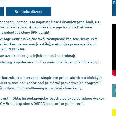
P
Schránka důvěry
odbornou pomoc, a to nejen v případě školních problémů, ale i
ofesní nasměrování). Je tu také pro jejich rodiče (zákonné
a jednotlivé členy ŠPP obrátit.
6 Mgr. Gabriela Vajčnerová, zástupkyně ředitele školy. Tým
enými kompetencemi (viz dále), metodička prevence, školní
SVP, PLPP a IVP.
 úzce kooperují a jejich činnosti se prolínají.
dagogy a společně s nimi se snaží pozitivně ovlivnit celkovou
 konzultací a intervencí, skupinové práce, aktivit v třídnických
 kolektiv; dále pak koordinací primárně preventivních programů
ů podporujících wellbeeing a pozitivní klima školy.
covišti – Oblastní pedagogicko-psychologickou poradnou Vyškov
PC v Brně, případně s OSPOD a dalšími organizacemi.