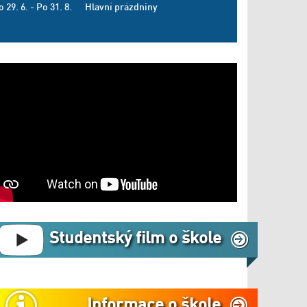
o 29. 6. - Po 31. 8.
Hlavní prázdniny
Studentský film o škole
Informace o škole