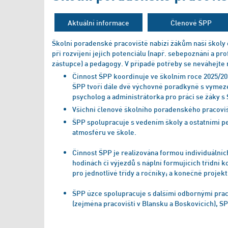
Aktuální informace
Členové ŠPP
Školní poradenské pracoviště nabízí žákům naší školy 
při rozvíjení jejich potenciálu (např. sebepoznání a pr
zástupce) a pedagogy. V případě potřeby se neváhejte n
Činnost ŠPP koordinuje ve školním roce 2025/202
ŠPP tvoří dále dvě výchovné poradkyně s vymez
psycholog a administrátorka pro práci se žáky s 
Všichni členové školního poradenského pracoviště
ŠPP spolupracuje s vedením školy a ostatními pe
atmosféru ve škole.
Činnost ŠPP je realizována formou individuálních
hodinách či výjezdů s náplní formujících třídní
pro jednotlivé třídy a ročníky; a konečně projekt
ŠPP úzce spolupracuje s dalšími odbornými pra
(zejména pracovišti v Blansku a Boskovicích), S