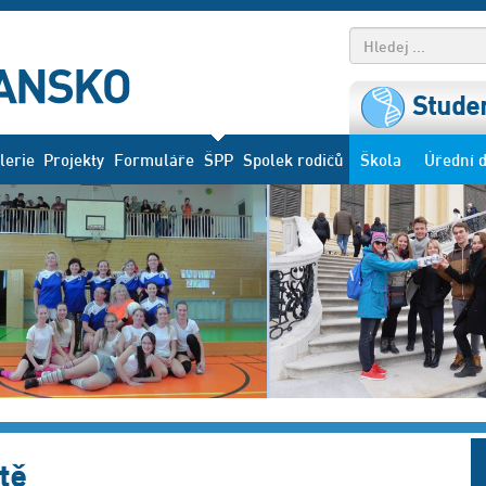
Studen
lerie
Projekty
Formuláře
ŠPP
Spolek rodičů
Škola
Úřední 
tě