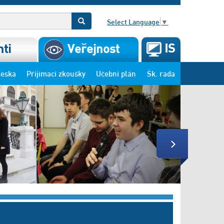
Select Language
▼
IS
ti
Veřejnost
deska
Přijímací zkoušky
Učební plán
Šk. rada
Next