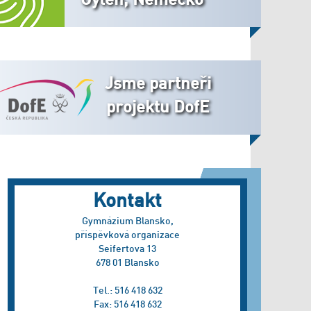
Jsme partneři
projektu DofE
Kontakt
Gymnázium Blansko,
příspěvková organizace
Seifertova 13
678 01 Blansko
Tel.: 516 418 632
Fax: 516 418 632