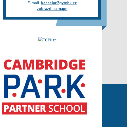
E-mail:
kancelar@gymbk.cz
zobrazit na mapě