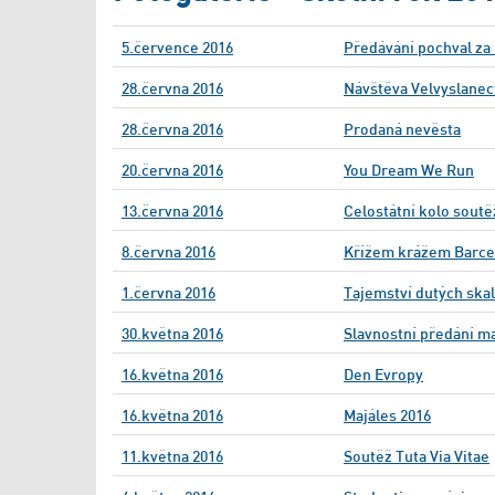
5.července 2016
Předávání pochval za 
28.června 2016
Návštěva Velvyslanec
28.června 2016
Prodaná nevěsta
20.června 2016
You Dream We Run
13.června 2016
Celostátní kolo sout
8.června 2016
Křížem krážem Barce
1.června 2016
Tajemství dutých skal
30.května 2016
Slavnostní předání m
16.května 2016
Den Evropy
16.května 2016
Majáles 2016
11.května 2016
Soutěž Tuta Via Vitae