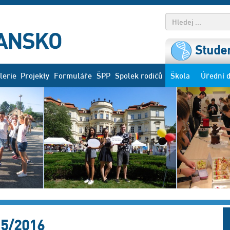
Studen
lerie
Projekty
Formuláře
ŠPP
Spolek rodičů
Škola
Úřední 
15/2016