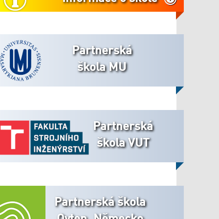
Partnerská
škola MU
Partnerská
škola VUT
Partnerská škola
Oyten, Německo