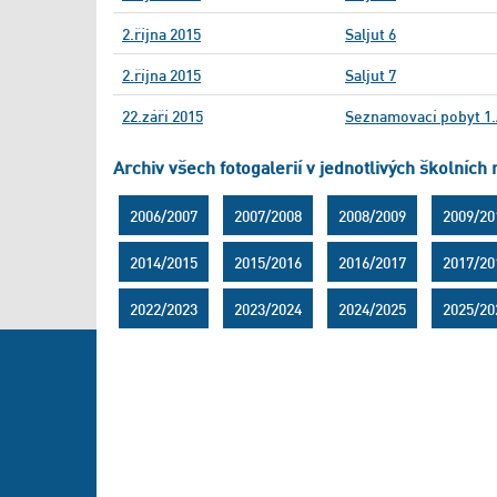
2.října 2015
Saljut 6
2.října 2015
Saljut 7
22.září 2015
Seznamovací pobyt 1
Archiv všech fotogalerií v jednotlivých školních 
2006/2007
2007/2008
2008/2009
2009/20
2014/2015
2015/2016
2016/2017
2017/20
2022/2023
2023/2024
2024/2025
2025/20