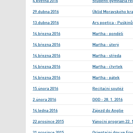
4.května 2016
Studenti gymnázia re
29.dubna 2016
Úklid Moravského kr
13.dubna 2016
Ars poetica - Puškin
14.března 2016
Martha - pondělí
14.března 2016
Martha - úterý
14.března 2016
Martha - středa
14.března 2016
Martha - čtvrtek
14.března 2016
Martha - pátek
15.února 2016
Recitační soutěž
2.února 2016
DOD - 28. 1. 2016
14.ledna 2016
Zájezd do Anglie
22.prosince 2015
Vánoční program 22. 1
21.prosince 2015
Orientační dny ve Fry