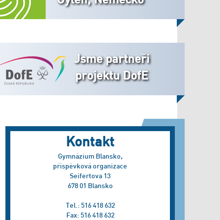
Jsme partneři
projektu DofE
Kontakt
Gymnázium Blansko,
příspěvková organizace
Seifertova 13
678 01 Blansko
Tel.: 516 418 632
Fax: 516 418 632