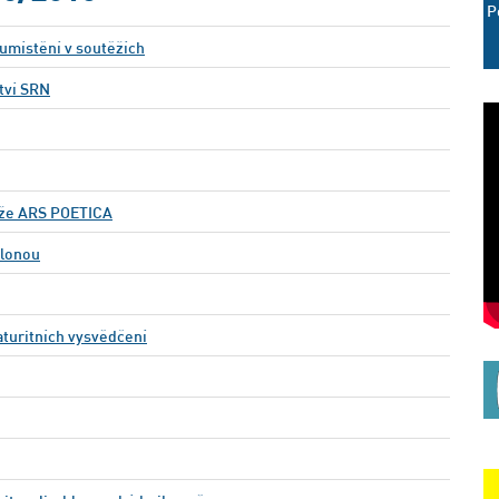
P
umístění v soutěžích
tví SRN
ěže ARS POETICA
lonou
aturitních vysvědčení