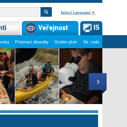
Select Language
▼
IS
ti
Veřejnost
deska
Přijímací zkoušky
Učební plán
Šk. rada
Next