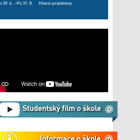
o 29. 6. - Po 31. 8.
Hlavní prázdniny
Studentský film o škole
Informace o škole