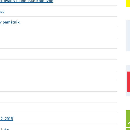
citovali v blanenské knihovně
asu
ův památník
2. 2015
štáku