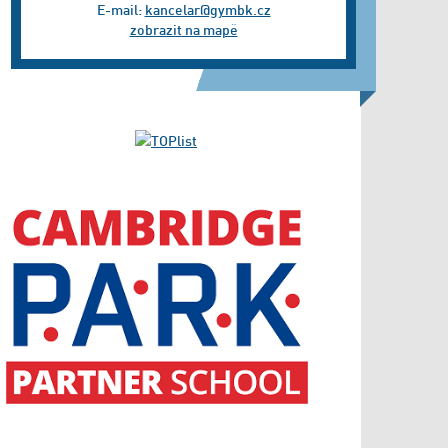
E-mail:
kancelar@gymbk.cz
zobrazit na mapě