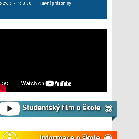
o 29. 6. - Po 31. 8.
Hlavní prázdniny
Studentský film o škole
Informace o škole