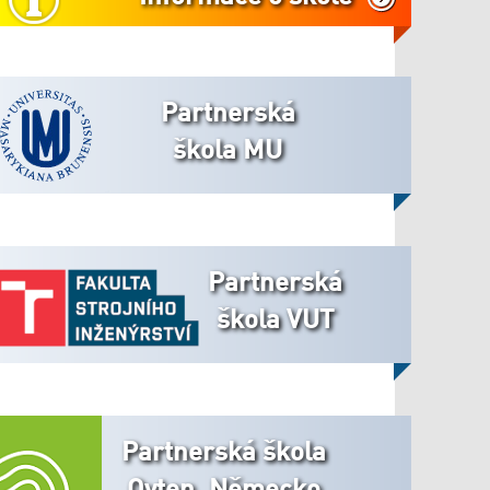
Partnerská
škola MU
Partnerská
škola VUT
Partnerská škola
Oyten, Německo