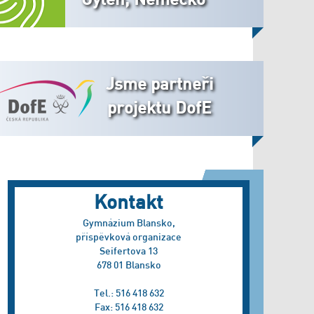
Jsme partneři
projektu DofE
Kontakt
Gymnázium Blansko,
příspěvková organizace
Seifertova 13
678 01 Blansko
Tel.: 516 418 632
Fax: 516 418 632