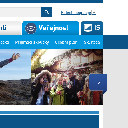
Select Language
▼
IS
ti
Veřejnost
deska
Přijímací zkoušky
Učební plán
Šk. rada
Next