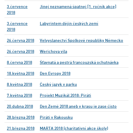
3.července
Jinej neznamená špatnej [1. ročník akce]
2018
3.července
Labyrintem dějin českých zemí
2018
26.června 2018
Velvyslanectví Spolkové republiky Německo
26.června 2018
Werichova vila
8.června 2018
Šťavnatá a pestrá francouzská ochutnávka
18.května 2018
Den Evropy 2018
8.května 2018
Český jazyk v parku
7.května 2018
Projekt Muzikál 2018: Piráti
20.dubna 2018
Den Země 2018 aneb v krasu je zase čisto
28.března 2018
Piráti v Rakousku
21.března 2018
MARTA 2018 (charitativní akce školy)