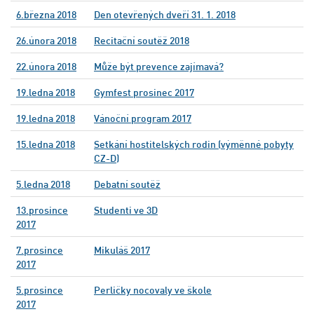
6.března 2018
Den otevřených dveří 31. 1. 2018
26.února 2018
Recitační soutěž 2018
22.února 2018
Může být prevence zajímavá?
19.ledna 2018
Gymfest prosinec 2017
19.ledna 2018
Vánoční program 2017
15.ledna 2018
Setkání hostitelských rodin (výměnné pobyty
CZ-D)
5.ledna 2018
Debatní soutěž
13.prosince
Studenti ve 3D
2017
7.prosince
Mikuláš 2017
2017
5.prosince
Perličky nocovaly ve škole
2017