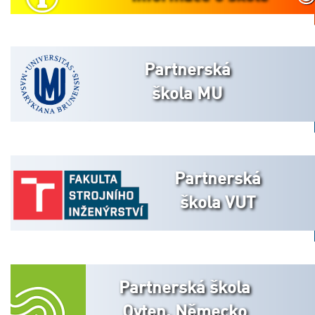
Partnerská
škola MU
Partnerská
škola VUT
Partnerská škola
Oyten, Německo