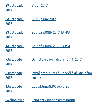
29.listopadu
Vídeň 2017
2017
23.listopadu
Suit Up Day 2017
2017
23.listopadu
Soutěž iBOBR 2017 TA+KA
2017
13.listopadu
Soutěž iBOBR 2017 PA+SA
2017
7.listopadu
Den otevřených dveří - 3. 11. 2017
2017
2.listopadu
První prodloužená "tanečňáků" druhého
2017
ročníku
1.listopadu
Les a klima (EKO exkurze)
2017
24.října 2017
Land art v blanenském parku