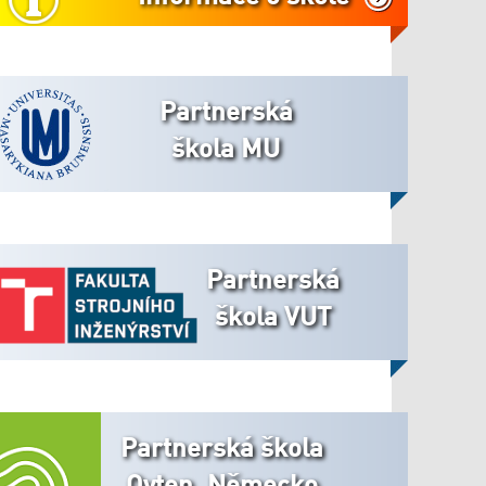
Partnerská
škola MU
Partnerská
škola VUT
Partnerská škola
Oyten, Německo