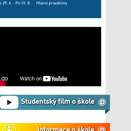
o 29. 6. - Po 31. 8.
Hlavní prázdniny
Studentský film o škole
Informace o škole