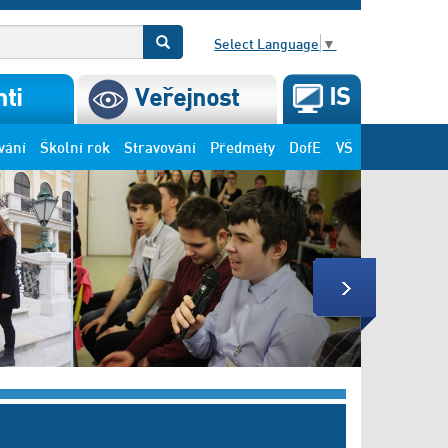
Select Language
▼
IS
ti
Veřejnost
vání
Školní rok
Stravování
Předměty
DofE
VŠ
Next