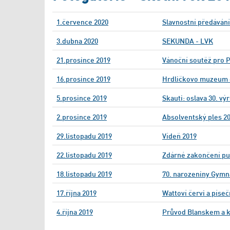
1.července 2020
Slavnostní předávání
3.dubna 2020
SEKUNDA - LVK
21.prosince 2019
Vánoční soutěž pro
16.prosince 2019
Hrdličkovo muzeum 
5.prosince 2019
Skauti: oslava 30. v
2.prosince 2019
Absolventský ples 2
29.listopadu 2019
Vídeň 2019
22.listopadu 2019
Zdárné zakončení pu
18.listopadu 2019
70. narozeniny Gymn
17.října 2019
Wattoví červi a píseč
4.října 2019
Průvod Blanskem a k