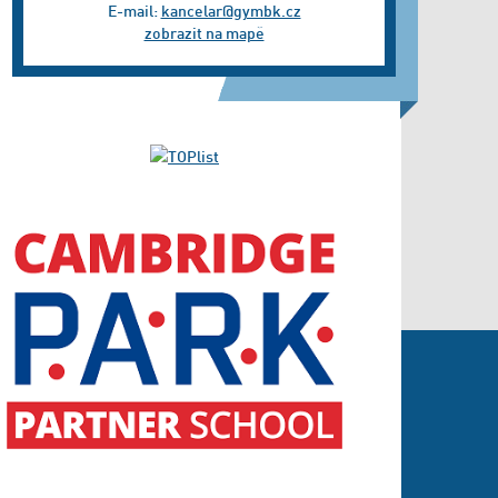
E-mail:
kancelar@gymbk.cz
zobrazit na mapě