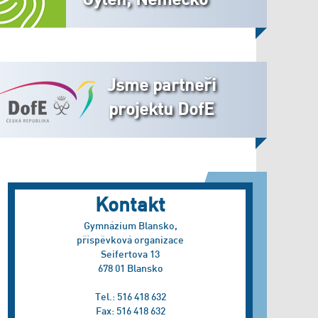
Jsme partneři
projektu DofE
Kontakt
Gymnázium Blansko,
příspěvková organizace
Seifertova 13
678 01 Blansko
Tel.: 516 418 632
Fax: 516 418 632