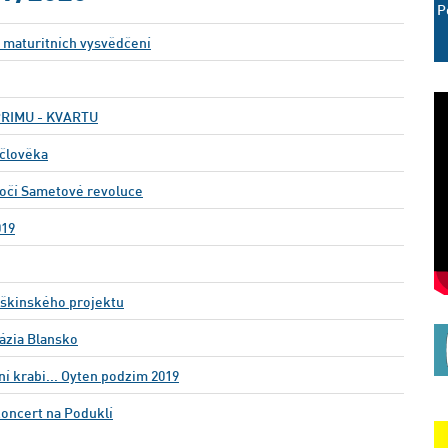
P
 maturitních vysvědčení
 PRIMU - KVARTU
člověka
ýročí Sametové revoluce
019
škinského projektu
ázia Blansko
ní krabi... Oyten podzim 2019
oncert na Poduklí