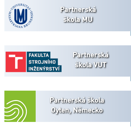
Partnerská
škola MU
Partnerská
škola VUT
Partnerská škola
Oyten, Německo