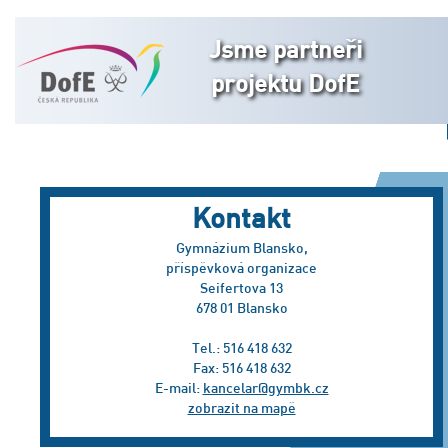
Jsme partneři
projektu DofE
Kontakt
Gymnázium Blansko,
příspěvková organizace
Seifertova 13
678 01 Blansko
Tel.: 516 418 632
Fax: 516 418 632
E-mail:
kancelar@gymbk.cz
zobrazit na mapě