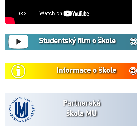
Studentský film o škole
Informace o škole
Partnerská
škola MU