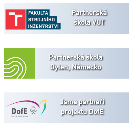
Partnerská
škola VUT
Partnerská škola
Oyten, Německo
Jsme partneři
projektu DofE