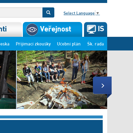
Select Language
▼
IS
ti
Veřejnost
deska
Přijímací zkoušky
Učební plán
Šk. rada
Next