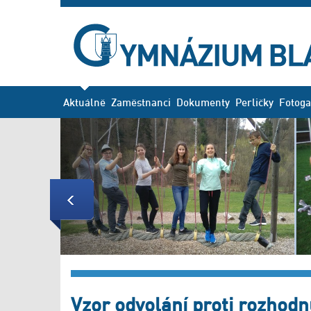
Aktuálně
Zaměstnanci
Dokumenty
Perličky
Fotoga
Previous
Vzor odvolání proti rozhodnu