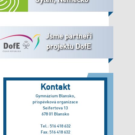
Jsme partneři
projektu DofE
Kontakt
Gymnázium Blansko,
příspěvková organizace
Seifertova 13
678 01 Blansko
Tel.: 516 418 632
Fax: 516 418 632