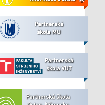
Partnerská
škola MU
Partnerská
škola VUT
Partnerská škola
Oyten, Německo