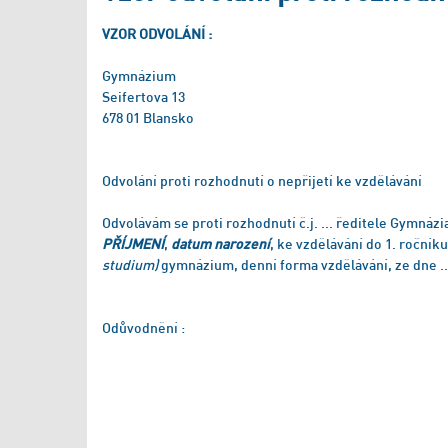
VZOR ODVOLÁNÍ :
Gymnázium
Seifertova 13
678 01 Blansko
Odvolání proti rozhodnutí o nepřijetí ke vzdělávání
Odvolávám se proti rozhodnutí č.j. ...
ředitele Gymnázia
PŘÍJMENÍ
,
datum narození
, ke vzdělávání do 1. roční
studium)
gymnázium, denní forma vzdělávání, ze dne ..
Odůvodnění :