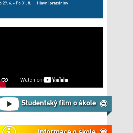
o 29. 6. - Po 31. 8.
Hlavní prázdniny
Studentský film o škole
Informace o škole