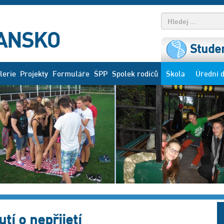
Studen
lerie
Projekty
Formuláře
ŠPP
Spolek rodičů
Škola
Úřední 
tí o nepřijetí