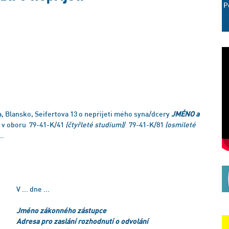
P
, Blansko, Seifertova 13 o nepřijetí mého syna/dcery
JMÉNO a
ku v oboru 79-41-K/41
(čtyřleté studium)
/ 79-41-K/81
(osmileté
..
V ... dne ...
Jméno zákonného zástupce
Adresa pro zaslání rozhodnutí o odvolání