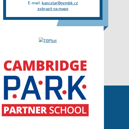
E-mail:
kancelar@gymbk.cz
zobrazit na mapě