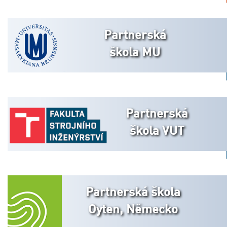
Partnerská
škola MU
Partnerská
škola VUT
Partnerská škola
Oyten, Německo