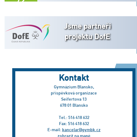
Jsme partneři
projektu DofE
Kontakt
Gymnázium Blansko,
příspěvková organizace
Seifertova 13
678 01 Blansko
Tel.: 516 418 632
Fax: 516 418 632
E-mail:
kancelar@gymbk.cz
zobrazit na mapě