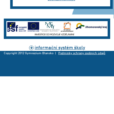
informační systém školy
Copyright 2012 Gymnázium Blansko |
Podmínky ochrany osobních údajů