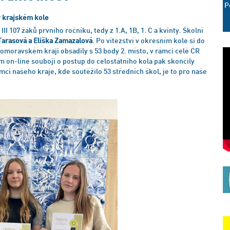
P
 v krajském kole
II 107 žáků prvního ročníku, tedy z 1.A, 1B, 1. C a kvinty. Školní
 Tarasová a Eliška Zamazalová
. Po vítězství v okresním kole si do
ihomoravském kraji obsadily s 53 body 2. místo, v rámci celé ČR
m on-line souboji o postup do celostátního kola pak skončily
mci našeho kraje, kde soutěžilo 53 středních škol, je to pro naše