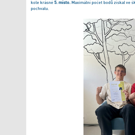
kole krásné
5. místo.
Maximální počet bodů získal ve š
pochvalu.