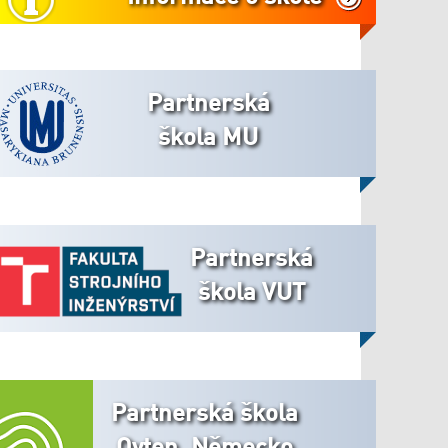
Partnerská
škola MU
Partnerská
škola VUT
Partnerská škola
Oyten, Německo