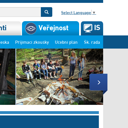
Select Language
▼
IS
ti
Veřejnost
deska
Přijímací zkoušky
Učební plán
Šk. rada
Next