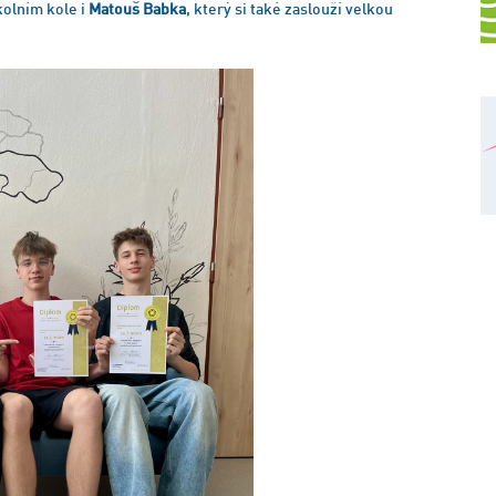
kolním kole i
Matouš Babka
, který si také zaslouží velkou