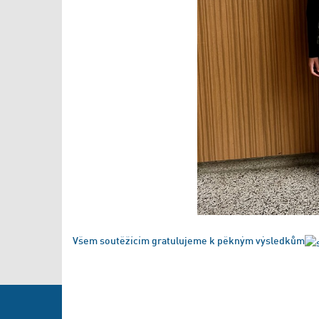
Všem soutěžícím gratulujeme k pěkným výsledkům