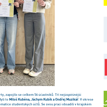
varty, zapojilo se celkem 56 účastníků. Tři nejúspěšnější
Byli to
Miloš Kuběna, Jáchym Kubík a Ondřej Muzikář
. V okrese
blematice studentských účtů. Se svou prací obsadili v krajském