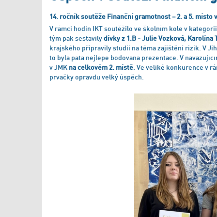
14. ročník soutěže Finanční gramotnost – 2. a 5. místo
V rámci hodin IKT soutěžilo ve školním kole v kategorii I
tým pak sestavily
dívky z 1.B - Julie Vozková, Karolína
krajského připravily studii na téma zajištění rizik. V J
to byla pátá nejlépe bodovaná prezentace. V navazující
v JMK
na celkovém 2. místě
. Ve veliké konkurence v rá
prvačky opravdu velký úspěch.