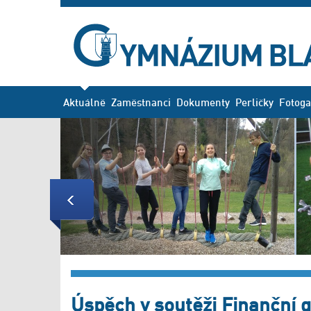
Aktuálně
Zaměstnanci
Dokumenty
Perličky
Fotoga
Previous
Úspěch v soutěži Finanční 