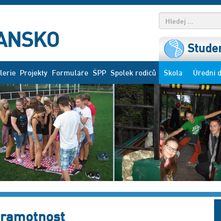
Studen
lerie
Projekty
Formuláře
ŠPP
Spolek rodičů
Škola
Úřední 
gramotnost