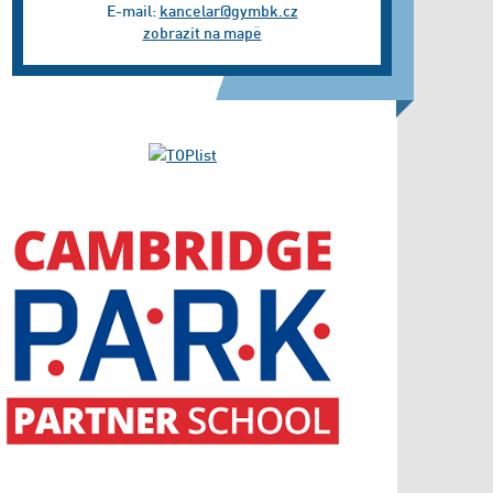
E-mail:
kancelar@gymbk.cz
zobrazit na mapě