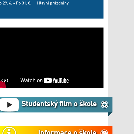
o 29. 6. - Po 31. 8.
Hlavní prázdniny
Studentský film o škole
Informace o škole