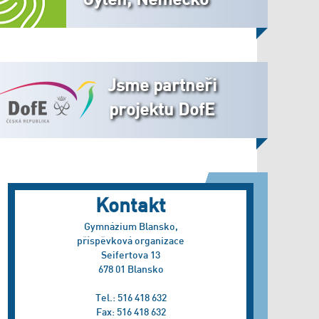
Jsme partneři
projektu DofE
Kontakt
Gymnázium Blansko,
příspěvková organizace
Seifertova 13
678 01 Blansko
Tel.: 516 418 632
Fax: 516 418 632