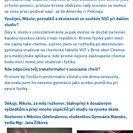
ochotní pomoci, protože kromě obdržení řady ocenění se mohou
se svou prací podívat např. až do Ameriky či Pekingu.
Využiješ, Nikolo, poznatků a zkušeností ze soutěže SOČ při dalším
studiu?
Díky 4. místu v celostátním kole je pak možné se dostat na téměř
každou vysokou školu v naší republice. Kromě fyziky patří mezi
mé zájmy také chemie, a proto jsem se rozhodla po absolvování
gymnázia studovat na chemické fakultě VUT v Brně obor Chemie
pro medicínské aplikace, kde kromě nejvíce zastoupené chemie
budu moci mimo jiné studovat i fyziku.
Kde odpočívá tvůj transformátor v současné chvíli?
Protože by Teslův transformátor zůstal u mě doma nevyužitý,
darovala jsem ho našemu gymnáziu jako učební pomůcku při
výuce fyziky.
Děkuji, Nikolo, za milý rozhovor, blahopřeji k dosaženým
výsledkům a přeji mnoho úspěchů při studiu na vysoké škole.
Rozhovor s Nikolou Odehnalovou, studentkou Gymnázia Blansko,
vedla Mgr. Jana Žilková