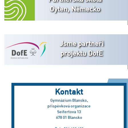
Oyten, Německo
Jsme partneři
projektu DofE
Kontakt
Gymnázium Blansko,
příspěvková organizace
Seifertova 13
678 01 Blansko