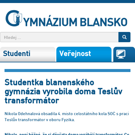
Studenti
Veřejnost
Studentka blanenského
gymnázia vyrobila doma Teslův
transformátor
Nikola Odehnalová obsadila 4. místo celostátního kola SOČ s prací
Teslův transformátor v oboru Fyzika.
Nikolo, není běžné, že si děvčata doma vyrábějí transformátor. Co