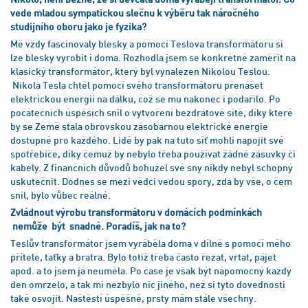
vede mladou sympatickou slečnu k výběru tak náročného
studijního oboru jako je fyzika?
Mě vždy fascinovaly blesky a pomocí Teslova transformátoru si
lze blesky vyrobit i doma. Rozhodla jsem se konkrétně zaměřit na
klasický transformátor, který byl vynalezen Nikolou Teslou.
Nikola Tesla chtěl pomocí svého transformátoru přenášet
elektrickou energii na dálku, což se mu nakonec i podařilo. Po
počátečních úspěších snil o vytvoření bezdrátové sítě, díky které
by se Země stala obrovskou zásobárnou elektrické energie
dostupné pro každého. Lidé by pak na tuto síť mohli napojit své
spotřebiče, díky čemuž by nebylo třeba používat žádné zásuvky či
kabely. Z finančních důvodů bohužel své sny nikdy nebyl schopný
uskutečnit. Dodnes se mezi vědci vedou spory, zda by vše, o čem
snil, bylo vůbec reálné.
Zvládnout výrobu transformátoru v domácích podmínkách
nemůže být snadné. Poradíš, jak na to?
Teslův transformátor jsem vyráběla doma v dílně s pomocí mého
přítele, taťky a bratra. Bylo totiž třeba často řezat, vrtat, pájet
apod. a to jsem já neuměla. Po čase je však být nápomocný každý
den omrzelo, a tak mi nezbylo nic jiného, než si tyto dovednosti
také osvojit. Naštěstí úspěšně, prsty mám stále všechny.