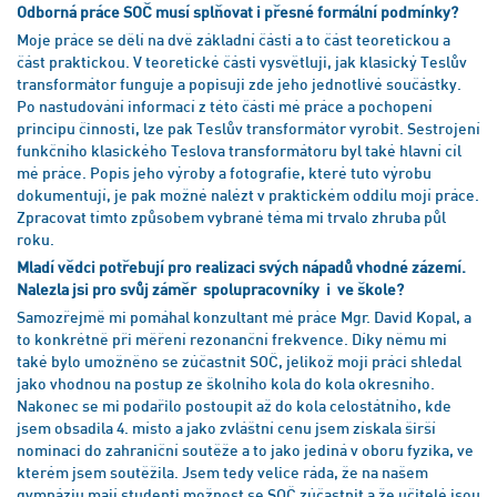
Odborná práce SOČ musí splňovat i přesné formální podmínky?
Moje práce se dělí na dvě základní části a to část teoretickou a
část praktickou. V teoretické části vysvětluji, jak klasický Teslův
transformátor funguje a popisuji zde jeho jednotlivé součástky.
Po nastudování informací z této části mé práce a pochopení
principu činnosti, lze pak Teslův transformátor vyrobit. Sestrojení
funkčního klasického Teslova transformátoru byl také hlavní cíl
mé práce. Popis jeho výroby a fotografie, které tuto výrobu
dokumentují, je pak možné nalézt v praktickém oddílu mojí práce.
Zpracovat tímto způsobem vybrané téma mi trvalo zhruba půl
roku.
Mladí vědci potřebují pro realizaci svých nápadů vhodné zázemí.
Nalezla jsi pro svůj záměr spolupracovníky i ve škole?
Samozřejmě mi pomáhal konzultant mé práce Mgr. David Kopal, a
to konkrétně při měření rezonanční frekvence. Díky němu mi
také bylo umožněno se zúčastnit SOČ, jelikož moji práci shledal
jako vhodnou na postup ze školního kola do kola okresního.
Nakonec se mi podařilo postoupit až do kola celostátního, kde
jsem obsadila 4. místo a jako zvláštní cenu jsem získala širší
nominaci do zahraniční soutěže a to jako jediná v oboru fyzika, ve
kterém jsem soutěžila. Jsem tedy velice ráda, že na našem
gymnáziu mají studenti možnost se SOČ zúčastnit a že učitelé jsou