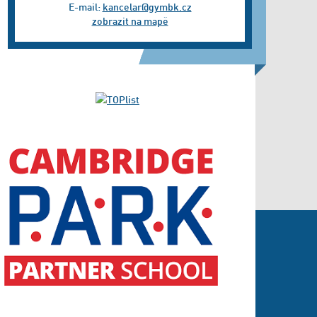
E-mail:
kancelar@gymbk.cz
zobrazit na mapě