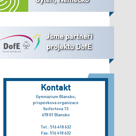
Jsme partneři
projektu DofE
Kontakt
Gymnázium Blansko,
příspěvková organizace
Seifertova 13
678 01 Blansko
Tel.: 516 418 632
Fax: 516 418 632