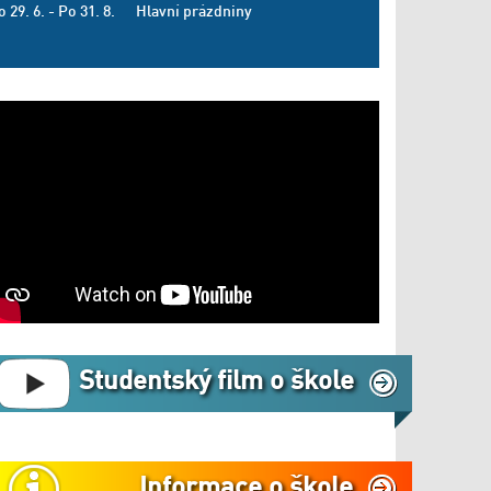
o 29. 6. - Po 31. 8.
Hlavní prázdniny
Studentský film o škole
Informace o škole