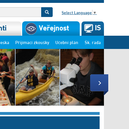
Select Language
▼
IS
ti
Veřejnost
deska
Přijímací zkoušky
Učební plán
Šk. rada
Next