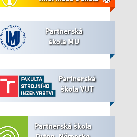
Partnerská
škola MU
Partnerská
škola VUT
Partnerská škola
Oyten, Německo