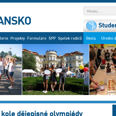
Studen
lerie
Projekty
Formuláře
ŠPP
Spolek rodičů
Škola
Úřední 
 kole dějepisné olympiády