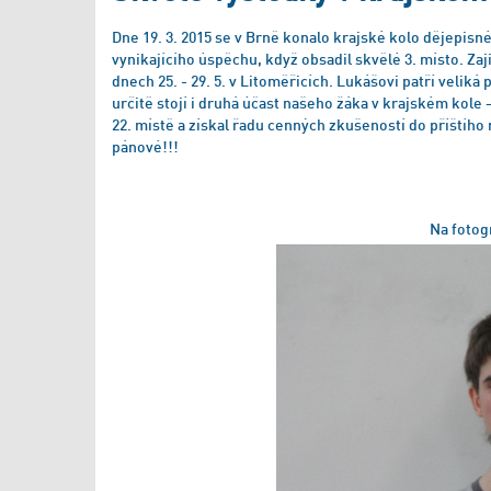
Dne 19. 3. 2015 se v Brně konalo krajské kolo dějepisn
vynikajícího úspěchu, když obsadil skvělé 3. místo. Zaji
dnech 25. - 29. 5. v Litoměřicích. Lukášovi patří veli
určitě stojí i druhá účast našeho žáka v krajském kole 
22. místě a získal řadu cenných zkušeností do příštího 
pánové!!!
Na fotog