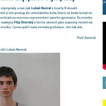
P
é olympiády a náš žák
Lukáš Nezval
z kvarty B dosáhl
stil si tím postup do celostátního kola, které se bude konat ve
ká pochvala za vzornou reprezentaci našeho gymnázia. Za zmínku
– nadějný
Filip Dvorský
z tercie skončil jako úspěšný řešitel na
ročníku. I jemu patří naše nemalá gratulace. Jen tak dál,
Petr Zavoral
rafii Lukáš Nezval.