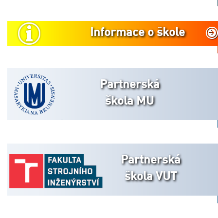
Informace o škole
Partnerská
škola MU
Partnerská
škola VUT