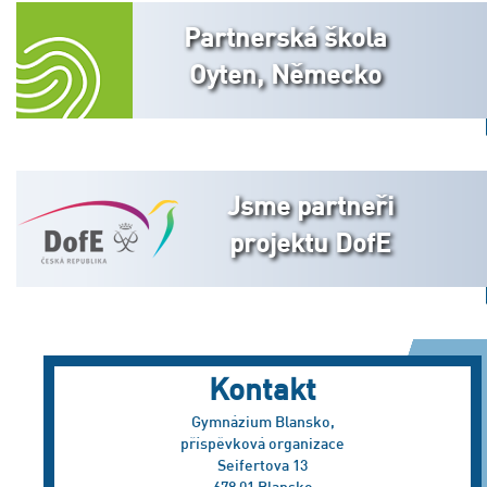
Partnerská škola
Oyten, Německo
Jsme partneři
projektu DofE
Kontakt
Gymnázium Blansko,
příspěvková organizace
Seifertova 13
678 01 Blansko