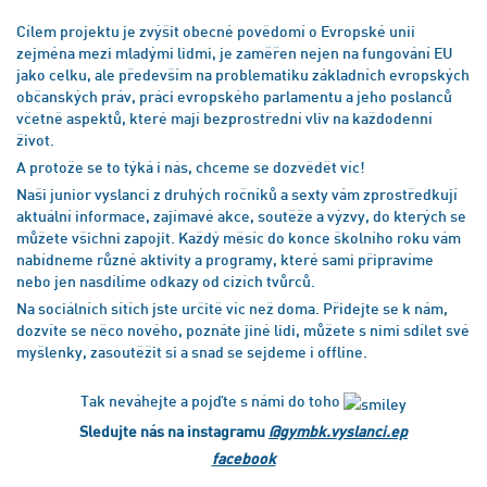
Cílem projektu je zvýšit obecné povědomí o Evropské unii
zejména mezi mladými lidmi, je zaměřen nejen na fungování EU
jako celku, ale především na problematiku základních evropských
občanských práv, práci evropského parlamentu a jeho poslanců
včetně aspektů, které mají bezprostřední vliv na každodenní
život.
A protože se to týká i nás, chceme se dozvědět víc!
Naši junior vyslanci z druhých ročníků a sexty vám zprostředkují
aktuální informace, zajímavé akce, soutěže a výzvy, do kterých se
můžete všichni zapojit. Každý měsíc do konce školního roku vám
nabídneme různé aktivity a programy, které sami připravíme
nebo jen nasdílíme odkazy od cizích tvůrců.
Na sociálních sítích jste určitě víc než doma. Přidejte se k nám,
dozvíte se něco nového, poznáte jiné lidi, můžete s nimi sdílet své
myšlenky, zasoutěžit si a snad se sejdeme i offline.
Tak neváhejte a pojďte s námi do toho
Sledujte nás na instagramu
@gymbk.vyslanci.ep
facebook