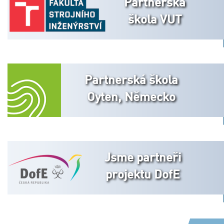
Partnerská
škola VUT
Partnerská škola
Oyten, Německo
Jsme partneři
projektu DofE