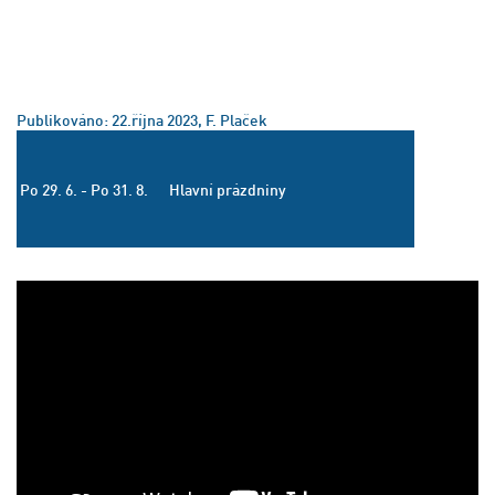
Publikováno: 22.října 2023, F. Plaček
Po 29. 6. - Po 31. 8.
Hlavní prázdniny