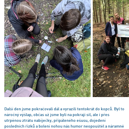
Další den jsme pokračovali dál a vyrazili tentokrát do kopců. Byl to
náročný výšlap, občas už jsme byli na pokraji sil, ale i přes
utrpěnou ztrátu nabíječky, připáleného ešusu, dojedení
posledních řízků a bolení nohou nás humor neopouštěl a náramně