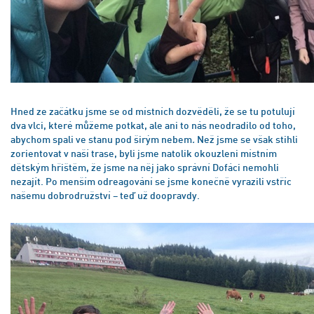
Hned ze začátku jsme se od místních dozvěděli, že se tu potulují
dva vlci, které můžeme potkat, ale ani to nás neodradilo od toho,
abychom spali ve stanu pod širým nebem
.
Než jsme se však stihli
zorientovat v naší trase, byli jsme natolik okouzleni místním
dětským hřištěm, že jsme na něj jako správní Dofáci nemohli
nezajít. Po menším odreagování se jsme konečně vyrazili vstříc
našemu dobrodružství – teď už doopravdy.