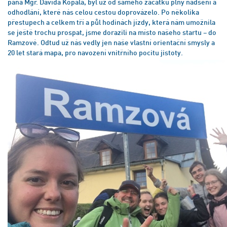
pana Mgr. Davida Kopala, byl už od samého začátku plný nadšení a
odhodlání, které nás celou cestou doprovázelo. Po několika
přestupech a celkem tří a půl hodinách jízdy, která nám umožnila
se ještě trochu prospat, jsme dorazili na místo našeho startu – do
Ramzové. Odtud už nás vedly jen naše vlastní orientační smysly a
20 let stará mapa, pro navození vnitřního pocitu jistoty.