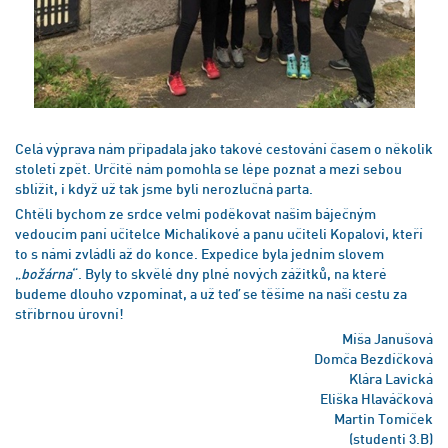
Celá výprava nám připadala jako takové cestování časem o několik
století zpět. Určitě nám pomohla se lépe poznat a mezi sebou
sblížit, i když už tak jsme byli nerozlučná parta.
Chtěli bychom ze srdce velmi poděkovat našim báječným
vedoucím paní učitelce Michalíkové a panu učiteli Kopalovi, kteří
to s námi zvládli až do konce. Expedice byla jedním slovem
„
božárna
“. Byly to skvělé dny plné nových zážitků, na které
budeme dlouho vzpomínat, a už teď se těšíme na naši cestu za
stříbrnou úrovní!
Míša Janušová
Domča Bezdíčková
Klára Lavická
Eliška Hlaváčková
Martin Tomíček
(studenti 3.B)