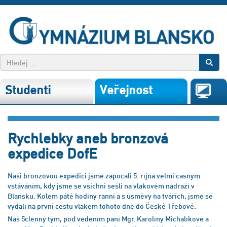
Studenti
Veřejnost
Rychlebky aneb bronzová
expedice DofE
Naši bronzovou expedici jsme započali 5. října velmi časným
vstáváním, kdy jsme se všichni sešli na vlakovém nádraží v
Blansku. Kolem páté hodiny ranní a s úsměvy na tvářích, jsme se
vydali na první cestu vlakem tohoto dne do České Třebové.
Náš 5členný tým, pod vedením paní Mgr. Karolíny Michalíkové a