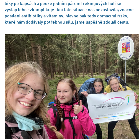
léky po kapsách a pouze jedním párem trekingových holí se
výšlap lehce zkomplikuje. Ani tato situace nás nezastavila; značně
posíleni antibiotiky a vitaminy, hlavně pak tedy domácími řízky,
které nám dodávaly potřebnou sílu, jsme úspěšně zdolali cestu.