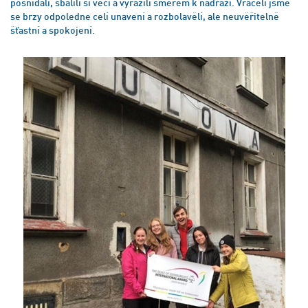
posnídali, sbalili si věci a vyrazili směrem k nádraží. Vraceli jsme
se brzy odpoledne celí unavení a rozbolavělí, ale neuvěřitelně
šťastní a spokojení.