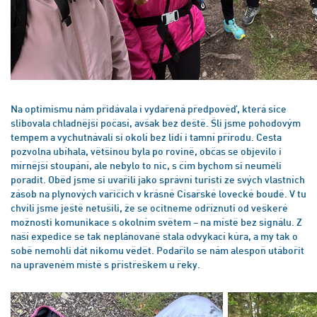
Na optimismu nám přidávala i vydařená předpověď, která sice
slibovala chladnější počasí, avšak bez deště. Šli jsme pohodovým
tempem a vychutnávali si okolí bez lidí i tamní přírodu. Cesta
pozvolna ubíhala, většinou byla po rovině, občas se objevilo i
mírnější stoupání, ale nebylo to nic, s čím bychom si neuměli
poradit. Oběd jsme si uvařili jako správní turisti ze svých vlastních
zásob na plynových vařičích v krásné Císařské lovecké boudě. V tu
chvíli jsme ještě netušili, že se ocitneme odříznuti od veškeré
možnosti komunikace s okolním světem – na místě bez signálu. Z
naší expedice se tak neplánovaně stala odvykací kúra, a my tak o
sobě nemohli dát nikomu vědět. Podařilo se nám alespoň utábořit
na upraveném místě s přístřeškem u řeky.