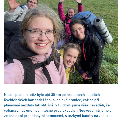
Naším plánem totiž bylo ujít 30 km po hřebenech i údolích
Rychlebských hor podél česko-polské hranice, což se při
plánování nezdálo tak obtížné. V tu chvíli jsme však nevěděli, že
většina z nás onemocní těsně před expedicí. Neuvědomili jsme si,
že oslabeni prodělanými nemocemi, s těžkými batohy na zádech,