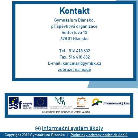
Kontakt
Gymnázium Blansko,
příspěvková organizace
Seifertova 13
678 01 Blansko
Tel.: 516 418 632
Fax: 516 418 632
E-mail:
kancelar@gymbk.cz
zobrazit na mapě
informační systém školy
Copyright 2012 Gymnázium Blansko |
Podmínky ochrany osobních údajů