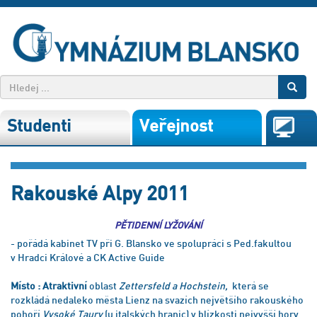
Studenti
Veřejnost
Rakouské Alpy 2011
PĚTIDENNÍ LYŽOVÁNÍ
- pořádá kabinet TV při G. Blansko ve spolupráci s Ped.fakultou
v Hradci Králové a CK Active Guide
Místo : Atraktivní
oblast
Zettersfeld a Hochstein,
která se
rozkládá nedaleko města Lienz na svazích největšího rakouského
pohoří
Vysoké Taury
(u italských hranic) v blízkosti nejvyšší hory