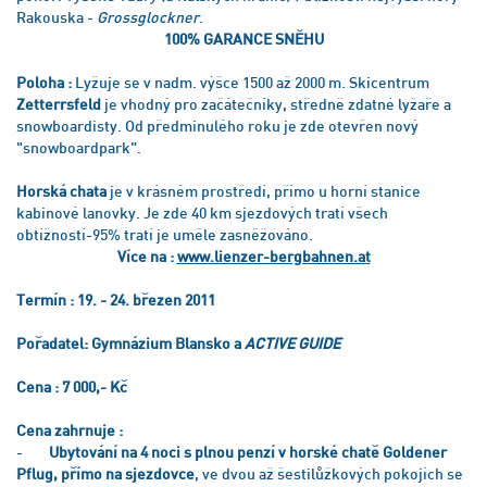
Rakouska -
Grossglockner
.
100% GARANCE SNĚHU
Poloha :
Lyžuje se v nadm. výšce 1500 až 2000 m. Skicentrum
Zetterrsfeld
je vhodný pro začátečníky, středně zdatné lyžaře a
snowboardisty. Od předminulého roku je zde otevřen nový
"snowboardpark".
Horská chata
je v krásném prostředí, přímo u horní stanice
kabinové lanovky. Je zde 40 km sjezdových tratí všech
obtížností-95% tratí je uměle zasněžováno.
Více na :
www.lienzer-bergbahnen.at
Termín : 19. - 24. březen 2011
Pořadatel: Gymnázium Blansko a
ACTIVE GUIDE
Cena : 7 000,- Kč
Cena zahrnuje :
-
Ubytování na 4 noci s plnou penzí v horské chatě Goldener
Pflug, přímo na sjezdovce
, ve dvou až šestilůžkových pokojích se