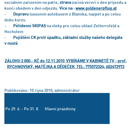
sociálním zařízením na patře,
strava
začíná večeří v den příjezdu a
končí obědem v den odjezdu.
Více na :
www.goldenerpflug.at
-
Dopravu
luxusním autobusem z Blanska, nazpět a po celou
dobu kurzu
-
Pětidenní SKIPAS
na vleky pro celou oblast Zetterrsfeld a
Hochstein
-
Pojištění CK proti úpadku, základní služby našeho delegáta
v místě
ZÁLOHU 2 000,- KČ do 12.11.2010 VYBÍRÁME V KABINETĚ TV - prof.
RYCHNOVSKÝ, MATĚJKA
A DĚDEČEK TEL: 775572324, 602472972
Publikováno: 10.října 2010, administrátor
Po 29. 6. - Po 31. 8.
Hlavní prázdniny