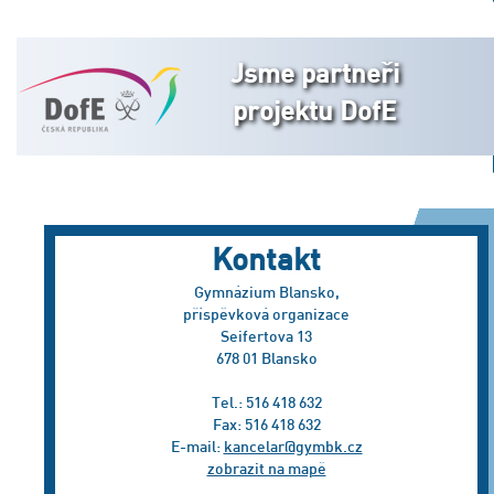
Jsme partneři
projektu DofE
Kontakt
Gymnázium Blansko,
příspěvková organizace
Seifertova 13
678 01 Blansko
Tel.: 516 418 632
Fax: 516 418 632
E-mail:
kancelar@gymbk.cz
zobrazit na mapě