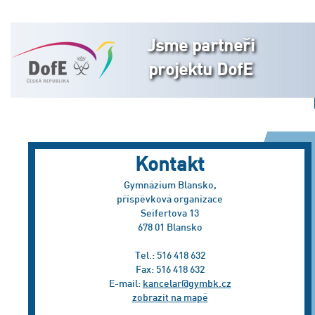
Jsme partneři
projektu DofE
Kontakt
Gymnázium Blansko,
příspěvková organizace
Seifertova 13
678 01 Blansko
Tel.: 516 418 632
Fax: 516 418 632
E-mail:
kancelar@gymbk.cz
zobrazit na mapě