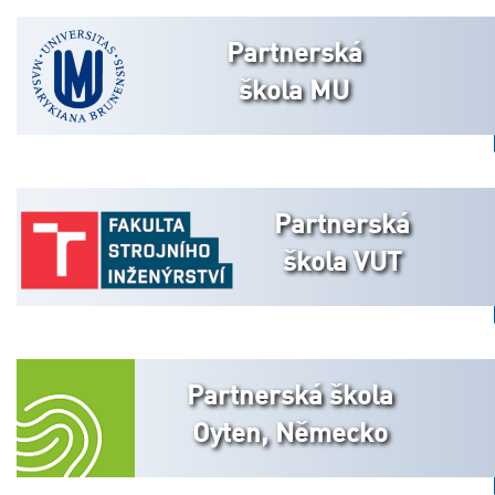
Partnerská
škola MU
Partnerská
škola VUT
Partnerská škola
Oyten, Německo