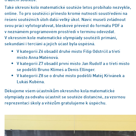
Také okresní kolo matematické soutěže letos probíhalo nezvykle,
online. To pro soutěžící přineslo kromě nutnosti soustředění na
řešení soutěžních úloh další velký úkol. Navíc museli zvládnout
svou práci vyfotografovat, bleskově převést do formátu PDF a
v neznámém programovém prostředí v termínu odevzdat.
V okresním kole matematické olympiády soutěžili primáni,
sekundáni i terciáni a jejich účast byla úspěšná.
V kategorii Z6 obsadil druhé místo Filip Odstrčil a třetí
místo Anna Matěnová.
V kategorii Z7 obsadil první místo Jan Rudolf a o třetí místo
se podělili Bruno Klimeš a Denis Ellinger.
V kategorii Z8 se o druhé místo podělili Matěj Křivánek a
Lukáš Kuběna.
Děkujeme všem účastníkům okresního kola matematické
olympiády za odvahu účastnit se soutěže distančně, za vzornou
reprezentaci školy a vítězům gratulujeme k úspěchu.