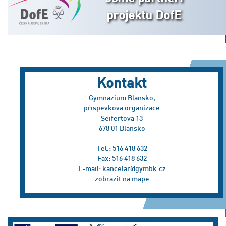
projektu DofE
Kontakt
Gymnázium Blansko,
příspěvková organizace
Seifertova 13
678 01 Blansko
Tel.: 516 418 632
Fax: 516 418 632
E-mail:
kancelar@gymbk.cz
zobrazit na mapě