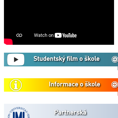
Studentský film o škole
Informace o škole
Partnerská