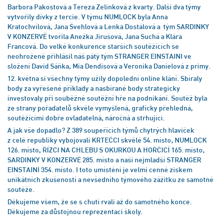
Barbora Pakostová a Tereza Zelinková z kvarty. Další dva týmy
vytvořily dívky z tercie. V týmu NUMLOCK byla Anna
Kratochvílová, Jana Švehlová a Lenka Dostálová a tým SARDINKY
V KONZERVĚ tvořila Anežka Jirušová, Jana Suchá a Klára
Francová. Do velké konkurence starších soutěžících se
neohroženě přihlásil náš pátý tým STRANGER EINSTAINI ve
složení David Sáňka, Mia Dendisová a Veronika Danielová z primy.
12. května si všechny týmy užily dopolední online klání. Sbíraly
body za vyřešené příklady a nasbírané body strategicky
investovaly při souběžné soutěžní hře na podnikání. Soutěž byla
ze strany pořadatelů skvěle vymyšlená, graficky přehledná,
soutěžícími dobře ovladatelná, náročná a strhující.
A jak vše dopadlo? Z 389 soupeřících týmů chytrých hlaviček
z celé republiky vybojovali KRTEČCI skvělé 54. místo, NUMLOCK
126. místo, ŘÍZCI NA CHLEBU S OKURKOU A HOŘČICÍ 165. místo,
SARDINKY V KONZERVĚ 285. místo a naši nejmladší STRANGER
EINSTAINI 354. místo. I toto umístění je velmi cenné ziskem
unikátních zkušeností a nevšedního týmového zážitku ze samotné
soutěže.
Děkujeme všem, že se s chutí rvali až do samotného konce.
Děkujeme za důstojnou reprezentaci školy.