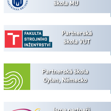
škola MU
Partnerská
škola VUT
Partnerská škola
Oyten, Německo
Jsme partneři