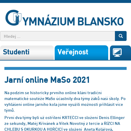
Studenti
Veřejnost
Jarní online MaSo 2021
Na podzim se historicky prvního online klání tradiční
matematické soutěže MaSo účastnily dva týmy žáků naší školy. Po
vyhlášení online jarního kola jsme využili možnosti přihlásit více
týmů.
První dva týmy byli už ostřílení KRTEČCI ve složení Denis Ellinger
ze sekundy, Matěj Křivánek a Vítek Novotný z tercie a ŘÍZCI NA
CHLEBU S OKURKOU A HOŘČICÍ ve složení Aneta Kolářová,