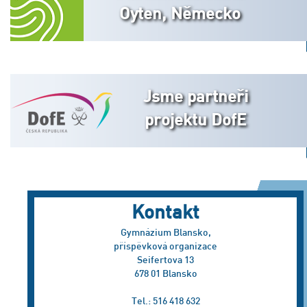
Oyten, Německo
Jsme partneři
projektu DofE
Kontakt
Gymnázium Blansko,
příspěvková organizace
Seifertova 13
678 01 Blansko
Tel.: 516 418 632