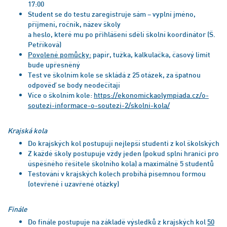
17:00
Student se do testu zaregistruje sám – vyplní jméno,
příjmení, ročník, název školy
a heslo, které mu po přihlášení sdělí školní koordinátor (Š.
Petříková)
Povolené pomůcky:
papír, tužka, kalkulačka, časový limit
bude upřesněný
Test ve školním kole se skládá z 25 otázek, za špatnou
odpověď se body neodečítají
Více o školním kole:
https://ekonomickaolympiada.cz/o-
soutezi-informace-o-soutezi-2/skolni-kola/
Krajská kola
Do krajských kol postupují nejlepší studenti z kol školských
Z každé školy postupuje vždy jeden (pokud splní hranici pro
úspěšného řešitele školního kola) a maximálně 5 studentů
Testování v krajských kolech probíhá písemnou formou
(otevřené i uzavřené otázky)
Finále
Do finále postupuje na základě výsledků z krajských kol
50