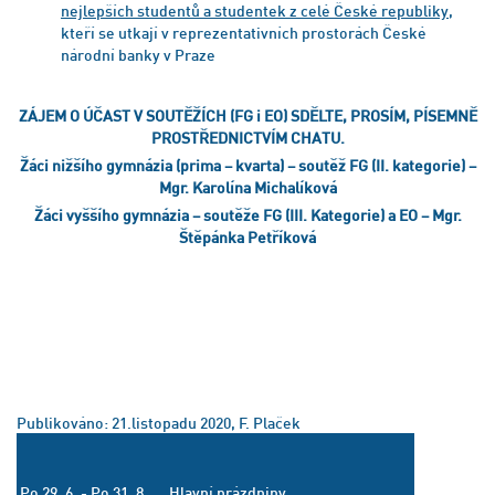
nejlepších studentů a studentek z celé České republiky
,
kteří se utkají v reprezentativních prostorách České
národní banky v Praze
ZÁJEM O ÚČAST V SOUTĚŽÍCH (FG i EO) SDĚLTE, PROSÍM, PÍSEMNĚ
PROSTŘEDNICTVÍM CHATU.
Žáci nižšího gymnázia (prima – kvarta) – soutěž FG (II. kategorie) –
Mgr. Karolína Michalíková
Žáci vyššího gymnázia – soutěže FG (III. Kategorie) a EO – Mgr.
Štěpánka Petříková
Publikováno: 21.listopadu 2020, F. Plaček
Po 29. 6. - Po 31. 8.
Hlavní prázdniny