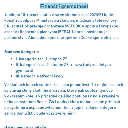
Finanční gramotnost
Jubilejní 10. ročník soutěže se ve školním roce 2020/21 bude
konat za podpory Ministerstva školství, mládeže a tělovýchovy
ČR; soutěž připravuje organizace METODICA spolu s Evropskou
asociací finančního plánování (EFPA). Letošní novinkou je
partnerství s Abecedou peněz, projektem České spořitelny, a.s.
Soutěžní kategorie
I. kategorie žáci 1. stupně ZŠ
II. kategorie žáci 2. stupně ZŠ (+ nižší třídy víceletých
gymnázií)
III. kategorie střední školy
Ve školních kolech soutěží žáci jako jednotlivci. Tři nejlepší z nich
se stávají členy školního družstva, které pak soutěží týmově
v okresním kole, a v případně dalšího postupu i v kole krajském
nebo celostátním finále. Žáci obdrží klíč a mohou se jím přihlásit
do systému a úspěšně zvládnout test v jejich věkové kategorii
sami z domu (klíč bude včas zveřejněn).
Harmonogram soutěže