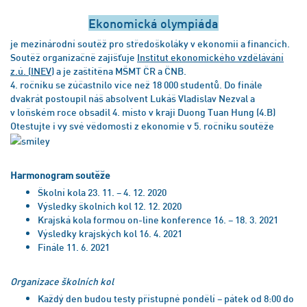
Ekonomická olympiáda
je mezinárodní soutěž pro středoškoláky v ekonomii a financích.
Soutěž organizačně zajišťuje
Institut ekonomického vzdělávání
z.ú. (INEV)
a je zaštítěna MŠMT ČR a ČNB.
4. ročníku se zúčastnilo více než 18 000 studentů. Do finále
dvakrát postoupil náš absolvent Lukáš Vladislav Nezval a
v loňském roce obsadil 4. místo v kraji Duong Tuan Hung (4.B)
Otestujte i vy své vědomosti z ekonomie v 5. ročníku soutěže
Harmonogram soutěže
Školní kola 23. 11. – 4. 12. 2020
Výsledky školních kol 12. 12. 2020
Krajská kola formou on-line konference 16. – 18. 3. 2021
Výsledky krajských kol 16. 4. 2021
Finále 11. 6. 2021
Organizace školních kol
Každý den budou testy přístupné pondělí – pátek od 8:00 do