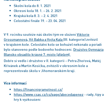
Školní kola do 8. 1. 2021
Okresní kola 18. 1. – 26. 2. 2021
Krajská kola 8. 3. – 2. 4. 2021
Celostátní finále 19. – 23. 04. 2021
V 9. ročníku soutěže náš školní tým ve složení
Viktorie
Grossmannová, Vít Babka a Vojta Kala
(III. kategorie) zvítězil
v krajském kole. Celostátní kolo se bohužel nekonalo a pořadí
bylo stanoveno podle bodového hodnocení.
Družstvo Gymnázia
Blansko obsadilo krásné 7. místo (
diplom
).
Dobře si vedlo i družstvo v II. kategorii – Petra Zhořová, Matěj
Křivánek a Martin Kosička, zvítězili v okresním kole a
reprezentovalo školu v Jihomoravském kraji.
Více informací
https://financnigramotnost.cz/
https://www.csas.cz/cs/page/abecedapenez
- rady, tipy a
hry k vyzkoušení