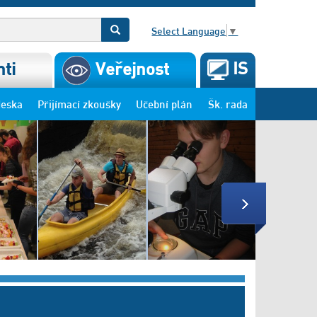
Select Language
▼
IS
ti
Veřejnost
deska
Přijímací zkoušky
Učební plán
Šk. rada
Next