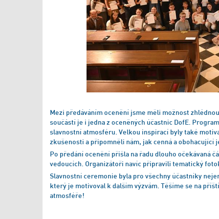
Mezi předáváním ocenění jsme měli možnost zhlédnout 
součástí je i jedna z oceněných účastnic DofE. Program
slavnostní atmosféru. Velkou inspirací byly také motiv
zkušenosti a připomněli nám, jak cenná a obohacující j
Po předání ocenění přišla na řadu dlouho očekávaná čás
vedoucích. Organizátoři navíc připravili tematický foto
Slavnostní ceremonie byla pro všechny účastníky neje
který je motivoval k dalším výzvám. Těšíme se na příšt
atmosféře!