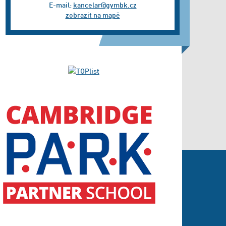
E-mail:
kancelar@gymbk.cz
zobrazit na mapě