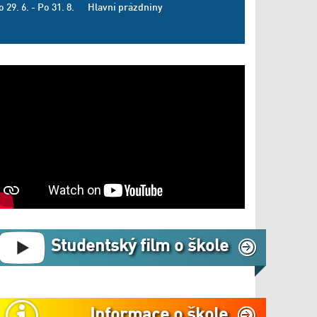
o 29. 6. - Po 31. 8.
Hlavní prázdniny
Studentský film o škole
Informace o škole