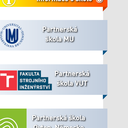
Partnerská
škola MU
Partnerská
škola VUT
Partnerská škola
Oyten, Německo