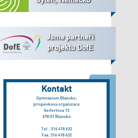
Jsme partneři
projektu DofE
Kontakt
Gymnázium Blansko,
příspěvková organizace
Seifertova 13
678 01 Blansko
Tel.: 516 418 632
Fax: 516 418 632