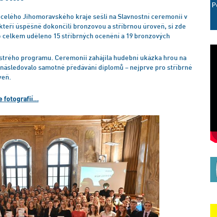
P
z celého Jihomoravského kraje sešli na Slavnostní ceremonii v
kteří úspěšně dokončili bronzovou a stříbrnou úroveň, si zde
lo celkem uděleno 15 stříbrných ocenění a 19 bronzových
strého programu. Ceremonii zahájila hudební ukázka hrou na
té následovalo samotné předávání diplomů – nejprve pro stříbrné
veň.
e fotografií...