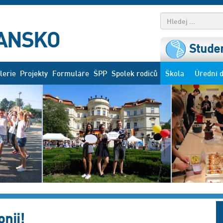
Studen
lerie
Projekty
Formuláře
ŠPP
Spolek rodičů
Škola
Úřední 
nii!