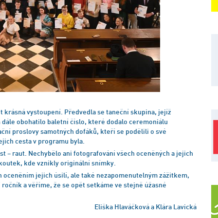
krásná vystoupení. Předvedla se taneční skupina, jejíž
 dále obohatilo baletní číslo, které dodalo ceremoniálu
ační proslovy samotných dofáků, kteří se podělili o své
ejich cesta v programu byla.
t – raut. Nechybělo ani fotografování všech oceněných a jejich
koutek, kde vznikly originální snímky.
n oceněním jejich úsilí, ale také nezapomenutelným zážitkem,
í ročník a věříme, že se opět setkáme ve stejně úžasné
Eliška Hlaváčková a Klára Lavická