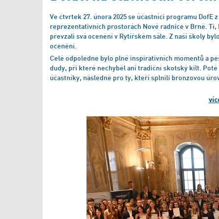
Ve čtvrtek 27. února 2025 se účastníci programu DofE 
reprezentativních prostorách Nové radnice v Brně. Ti, 
převzali svá ocenění v Rytířském sále. Z naší školy by
ocenění.
Celé odpoledne bylo plné inspirativních momentů a pe
dudy, při které nechyběl ani tradiční skotský kilt. Po
účastníky, následně pro ty, kteří splnili bronzovou úro
víc