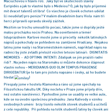
Maciuchovou v hlavní roli. Jaký byl ve skutečnosti slavný
Euripidés a jak to vlastně bylo s Médeiou? Ó, jak by bylo příjemné
mít dvacet talentů stříbra! Co všechno je člověk ochoten udělat
(či neudělat) pro peníze? V malém divadelním baru Viola nám tři
herci připravili opravdu skvělý zážitek.
Mezitím se trochu umoudřilo počasí, takže jsme si dopřály ještě
malou procházku noční Prahou. Na osvětleném a téměř
liduprázdném Karlově mostě jsme si přečetly několik latinských
nápisů a pokochaly se pohledem na zamlžené Hradčany. Nějakou
latinu jsme našly i na Staroměstském náměstí, například nápis na
radnici by jistě zvládli přeložit všichni letošní latináři: DIGNITATIS
MEMORES - AD OPTIMA INTENTI. Zdalipak se jím pražští radní
řídí? . Na jeden nápis na Staromáku si můžete dokonce šlápnout
vlastní nohou – MERIDIANUS QUO OLIM TEMPUS PRAGENSE
DIRIGEBATUR (je to tam pro jistotu napsáno i česky, až ho budete
hledat
)
Přespaly jsme v hostelu Klamovka a ráno už jsme spěchaly na
Filozofickou fakultu UK. Díky noclehu v Praze jsme přijely dřív,
než ostatní návštěvníci. Ppohodlně jsme se usadily ve velké aule,
kde se na úvodní společnou přednášku Jana Kalivody o vzniku
svobodných umění brzy tísnilo několik stovek studentů a učitelů
z celé republiky. Při pohledu na tolik studentů latiny by člověk ani