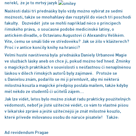
neřekl, že je to mrtvý jazyk
Naštěstí další tři přednášky bylo vždy možno vybírat ze sedmi
možností, takže se mnohahlavý dav rozptýlil do všech tří poschodí
fakulty. Dozvědět jste se mohli například něco o principech
římského práva, o současné podobě medicínské latiny, o
antickém divadle, o Octavianu Augustovi či Alexandru Velikém.
Víte, čemu se smáli lidé ve středověku? Jak se žilo v klášterech?
Proč i v antice končily knihy na hranici?
Velmi hustě navštívená byla přednáška Daniely Urbanové Magie
ve službách lásky aneb on chce ji, pokud možno teď hned. Zmínky
o magických praktikách v souvislosti s nešťastnou či nenaplněnou
láskou v dílech římských autorů byly zajímavé. Protože se
s Danielou znám, podařilo se mi ji přemluvit, aby mi některá
milostná kouzla a magické předpisy poslala mailem, takže kdyby
měl někdo ze studentů či učitelů zájem….
Jak lze vidět, letos bylo možno získat řadu prakticky použitelných
vědomostí, neboť je jistě užitečné vědět, co vám to vlastně píšou
v lékařské zprávě a ještě užitečnější je znát milostné kouzlo,
které přivede milovanou osobu do náruče pisatele! Takže:
Ad revidendum Pragae