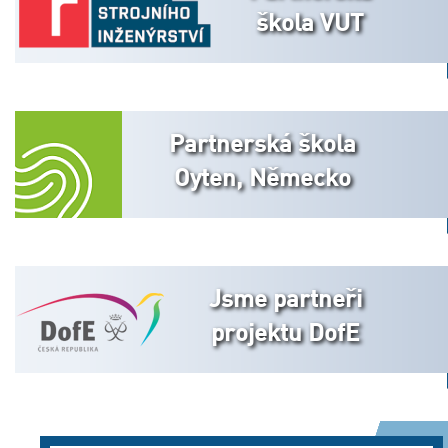
škola VUT
Partnerská škola
Oyten, Německo
Jsme partneři
projektu DofE