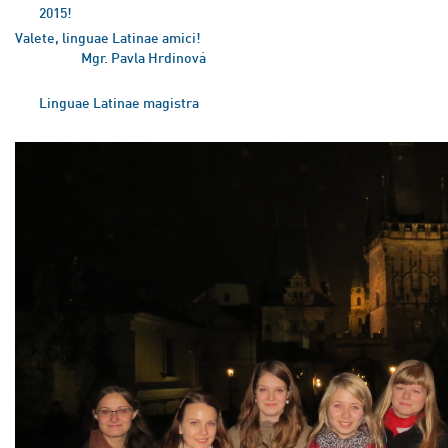
2015!
Valete, linguae Latinae amici!
Mgr. Pavla Hrdinová
Linguae Latinae magistra