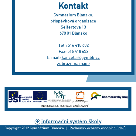
Kontakt
Gymnázium Blansko,
příspěvková organizace
Seifertova 13
678 01 Blansko
Tel.: 516 418 632
Fax: 516 418 632
E-mail:
kancelar@gymbk.cz
zobrazit na mapě
informační systém školy
Copyright 2012 Gymnázium Blansko |
Podmínky ochrany osobních údajů