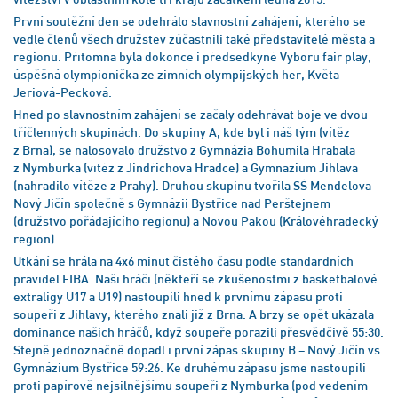
První soutěžní den se odehrálo slavnostní zahájení, kterého se
vedle členů všech družstev zúčastnili také představitelé města a
regionu. Přítomna byla dokonce i předsedkyně Výboru fair play,
úspěšná olympionička ze zimních olympijských her, Květa
Jeriová-Pecková.
Hned po slavnostním zahájení se začaly odehrávat boje ve dvou
tříčlenných skupinách. Do skupiny A, kde byl i náš tým (vítěz
z Brna), se nalosovalo družstvo z Gymnázia Bohumila Hrabala
z Nymburka (vítěz z Jindřichova Hradce) a Gymnázium Jihlava
(nahradilo vítěze z Prahy). Druhou skupinu tvořila SŠ Mendelova
Nový Jičín společně s Gymnázii Bystřice nad Perštejnem
(družstvo pořádajícího regionu) a Novou Pakou (Královéhradecký
region).
Utkání se hrála na 4x6 minut čistého času podle standardních
pravidel FIBA. Naši hráči (někteří se zkušenostmi z basketbalové
extraligy U17 a U19) nastoupili hned k prvnímu zápasu proti
soupeři z Jihlavy, kterého znali již z Brna. A brzy se opět ukázala
dominance našich hráčů, když soupeře porazili přesvědčivě 55:30.
Stejně jednoznačně dopadl i první zápas skupiny B – Nový Jičín vs.
Gymnázium Bystřice 59:26. Ke druhému zápasu jsme nastoupili
proti papírově nejsilnějšímu soupeři z Nymburka (pod vedením