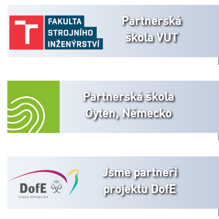
Partnerská
škola VUT
Partnerská škola
Oyten, Německo
Jsme partneři
projektu DofE