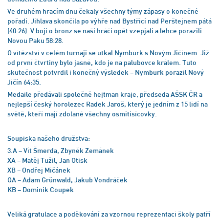
Ve druhém hracím dnu čekaly všechny týmy zápasy o konečné
pořadí. Jihlava skončila po výhře nad Bystřicí nad Perštejnem pátá
(40:26). V boji o bronz se naši hráči opět vzepjali a lehce porazili
Novou Paku 58:28.
O vítězství v celém turnaji se utkal Nymburk s Novým Jičínem. Již
od první čtvrtiny bylo jasné, kdo je na palubovce králem. Tuto
skutečnost potvrdil i konečný výsledek – Nymburk porazil Nový
Jičín 64:35.
Medaile předávali společně hejtman kraje, předseda AŠSK ČR a
nejlepší český horolezec Radek Jaroš, který je jedním z 15 lidí na
světě, kteří mají zdolané všechny osmitisícovky.
Soupiska našeho družstva:
3.A – Vít Šmerda, Zbyněk Zemánek
XA – Matěj Tužil, Jan Otisk
XB – Ondřej Mičánek
QA – Adam Grünwald, Jakub Vondráček
KB – Dominik Čoupek
Veliká gratulace a poděkování za vzornou reprezentaci školy patří