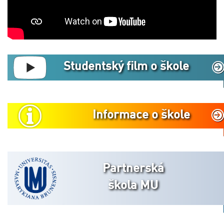
Studentský film o škole
Informace o škole
Partnerská
škola MU