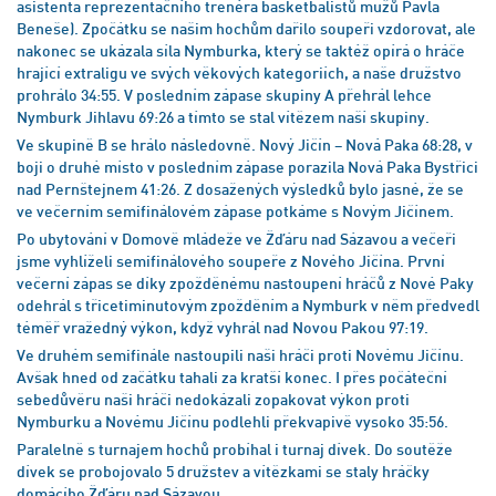
asistenta reprezentačního trenéra basketbalistů mužů Pavla
Beneše). Zpočátku se našim hochům dařilo soupeři vzdorovat, ale
nakonec se ukázala síla Nymburka, který se taktéž opírá o hráče
hrající extraligu ve svých věkových kategoriích, a naše družstvo
prohrálo 34:55. V posledním zápase skupiny A přehrál lehce
Nymburk Jihlavu 69:26 a tímto se stal vítězem naší skupiny.
Ve skupině B se hrálo následovně. Nový Jičín – Nová Paka 68:28, v
boji o druhé místo v posledním zápase porazila Nová Paka Bystřici
nad Pernštejnem 41:26. Z dosažených výsledků bylo jasné, že se
ve večerním semifinálovém zápase potkáme s Novým Jičínem.
Po ubytování v Domově mládeže ve Žďáru nad Sázavou a večeři
jsme vyhlíželi semifinálového soupeře z Nového Jičína. První
večerní zápas se díky zpožděnému nastoupení hráčů z Nové Paky
odehrál s třicetiminutovým zpožděním a Nymburk v něm předvedl
téměř vražedný výkon, když vyhrál nad Novou Pakou 97:19.
Ve druhém semifinále nastoupili naši hráči proti Novému Jičínu.
Avšak hned od začátku tahali za kratší konec. I přes počáteční
sebedůvěru naši hráči nedokázali zopakovat výkon proti
Nymburku a Novému Jičínu podlehli překvapivě vysoko 35:56.
Paralelně s turnajem hochů probíhal i turnaj dívek. Do soutěže
dívek se probojovalo 5 družstev a vítězkami se staly hráčky
domácího Žďáru nad Sázavou.