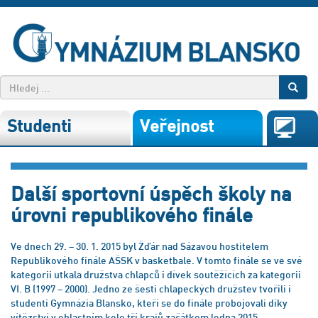
Studenti
Veřejnost
Další sportovní úspěch školy na
úrovni republikového finále
Ve dnech 29. – 30. 1. 2015 byl Žďár nad Sázavou hostitelem
Republikového finále AŠSK v basketbale. V tomto finále se ve své
kategorii utkala družstva chlapců i dívek soutěžících za kategorii
VI. B (1997 – 2000). Jedno ze šesti chlapeckých družstev tvořili i
studenti Gymnázia Blansko, kteří se do finále probojovali díky
vítězství v oblastním kole tří krajů začátkem ledna 2015.