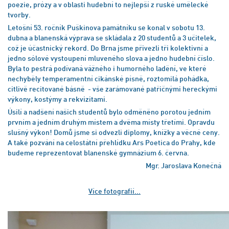
poezie, prózy a v oblasti hudební to nejlepší z ruské umělecké
tvorby.
Letošní 53. ročník Puškinova památníku se konal v sobotu 13.
dubna a blanenská výprava se skládala z 20 studentů a 3 učitelek,
což je účastnický rekord. Do Brna jsme přivezli tři kolektivní a
jedno sólové vystoupení mluveného slova a jedno hudební číslo.
Byla to pestrá podívaná vážného i humorného ladění, ve které
nechyběly temperamentní cikánské písně, roztomilá pohádka,
citlivě recitované básně - vše zarámované patřičnými hereckými
výkony, kostýmy a rekvizitami.
Úsilí a nadšení našich studentů bylo odměněno porotou jedním
prvním a jedním druhým místem a dvěma místy třetími. Opravdu
slušný výkon! Domů jsme si odvezli diplomy, knížky a věcné ceny.
A také pozvání na celostátní přehlídku Ars Poetica do Prahy, kde
budeme reprezentovat blanenské gymnázium 6. června.
Mgr. Jaroslava Konečná
Více fotografií...