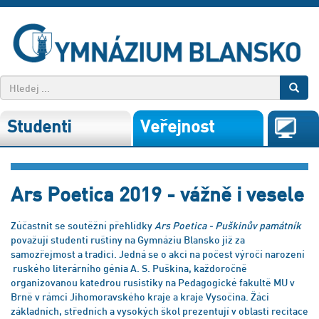
Studenti
Veřejnost
Ars Poetica 2019 - vážně i vesele
Zúčastnit se soutěžní přehlídky
Ars Poetica - Puškinův památník
považují studenti ruštiny na Gymnáziu Blansko již za
samozřejmost a tradici. Jedná se o akci na počest výročí narození
ruského literárního génia A. S. Puškina, každoročně
organizovanou katedrou rusistiky na Pedagogické fakultě MU v
Brně v rámci Jihomoravského kraje a kraje Vysočina. Žáci
základních, středních a vysokých škol prezentují v oblasti recitace