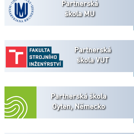
Partnerská
škola MU
Partnerská
škola VUT
Partnerská škola
Oyten, Německo