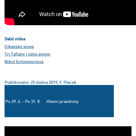
Další videa
Cikánské písně
Tri Taťjány i odno pismo
Nikol Schimmerlová
Publikováno: 25.dubna 2019, F. Plaček
Po 29. 6. - Po 31. 8.
Hlavní prázdniny