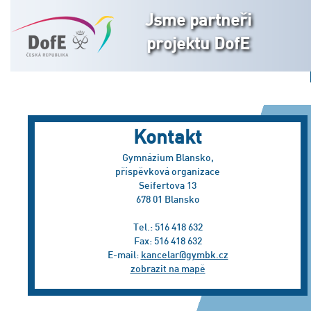
Jsme partneři
projektu DofE
Kontakt
Gymnázium Blansko,
příspěvková organizace
Seifertova 13
678 01 Blansko
Tel.: 516 418 632
Fax: 516 418 632
E-mail:
kancelar@gymbk.cz
zobrazit na mapě