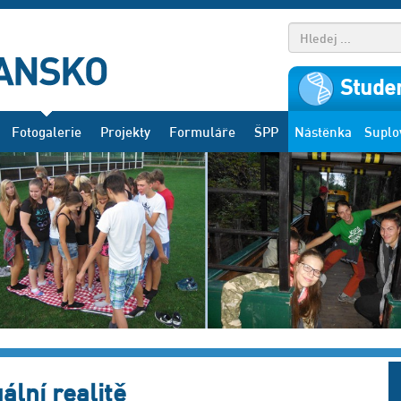
Studen
Fotogalerie
Projekty
Formuláře
ŠPP
Nástěnka
Suplo
ální realitě