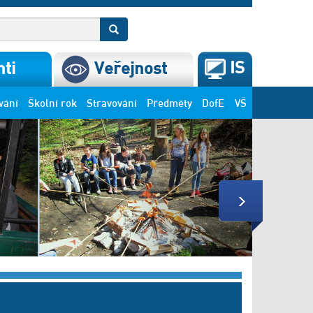
IS
ti
Veřejnost
vání
Školní rok
Stravování
Předměty
DofE
VŠ
Next