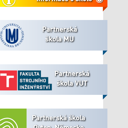
Partnerská
škola MU
Partnerská
škola VUT
Partnerská škola
Oyten, Německo