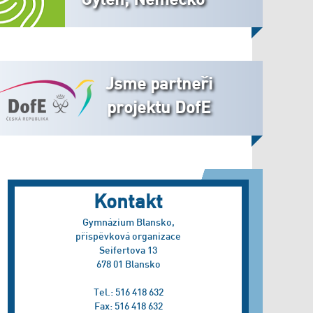
Jsme partneři
projektu DofE
Kontakt
Gymnázium Blansko,
příspěvková organizace
Seifertova 13
678 01 Blansko
Tel.: 516 418 632
Fax: 516 418 632