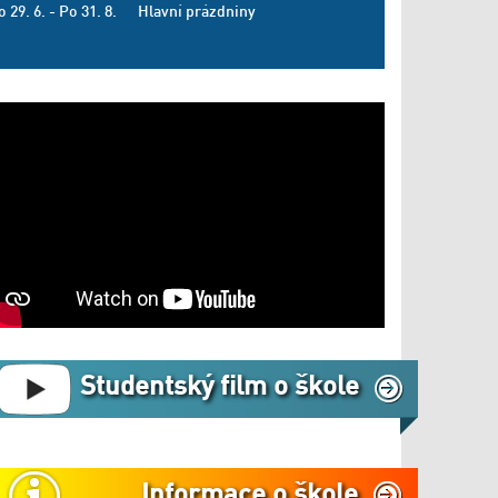
o 29. 6. - Po 31. 8.
Hlavní prázdniny
Studentský film o škole
Informace o škole