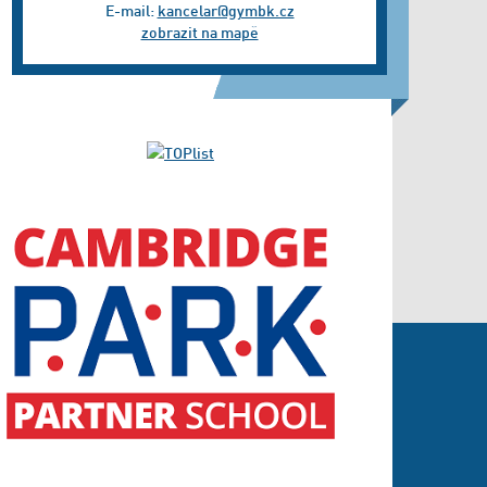
E-mail:
kancelar@gymbk.cz
zobrazit na mapě