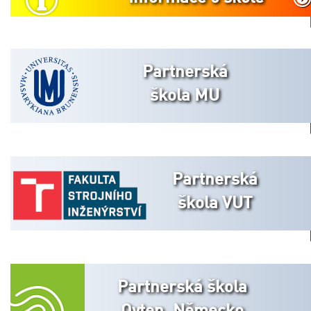
Partnerská
škola MU
Partnerská
škola VUT
Partnerská škola
Oyten, Německo