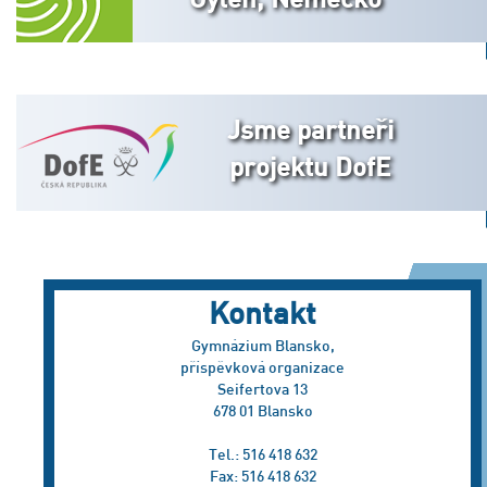
Jsme partneři
projektu DofE
Kontakt
Gymnázium Blansko,
příspěvková organizace
Seifertova 13
678 01 Blansko
Tel.: 516 418 632
Fax: 516 418 632