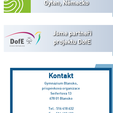
Oyten, Německo
Jsme partneři
projektu DofE
Kontakt
Gymnázium Blansko,
příspěvková organizace
Seifertova 13
678 01 Blansko
Tel.: 516 418 632