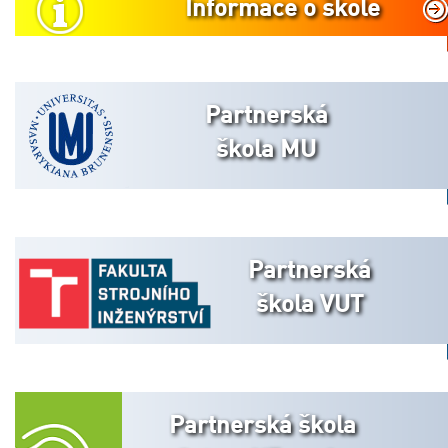
Informace o škole
Partnerská
škola MU
Partnerská
škola VUT
Partnerská škola