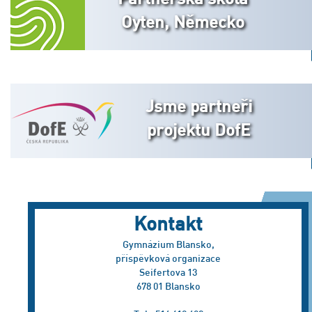
Oyten, Německo
Jsme partneři
projektu DofE
Kontakt
Gymnázium Blansko,
příspěvková organizace
Seifertova 13
678 01 Blansko