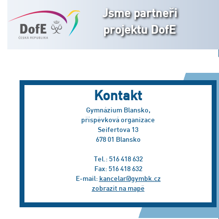
Jsme partneři
projektu DofE
Kontakt
Gymnázium Blansko,
příspěvková organizace
Seifertova 13
678 01 Blansko
Tel.: 516 418 632
Fax: 516 418 632
E-mail:
kancelar@gymbk.cz
zobrazit na mapě