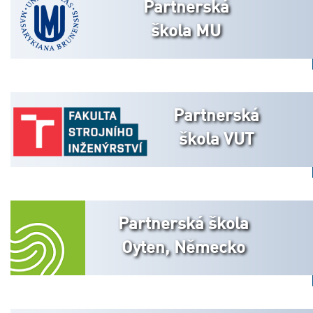
Partnerská
škola MU
Partnerská
škola VUT
Partnerská škola
Oyten, Německo