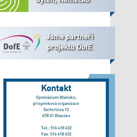
Jsme partneři
projektu DofE
Kontakt
Gymnázium Blansko,
příspěvková organizace
Seifertova 13
678 01 Blansko
Tel.: 516 418 632
Fax: 516 418 632