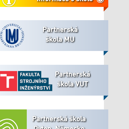
Partnerská
škola MU
Partnerská
škola VUT
Partnerská škola
Oyten, Německo