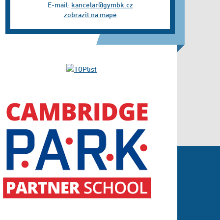
E-mail:
kancelar@gymbk.cz
zobrazit na mapě