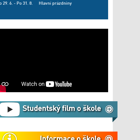
o 29. 6. - Po 31. 8.
Hlavní prázdniny
Studentský film o škole
Informace o škole