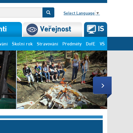
Select Language
▼
IS
ti
Veřejnost
vání
Školní rok
Stravování
Předměty
DofE
VŠ
Next