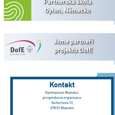
Partnerská škola
Oyten, Německo
Jsme partneři
projektu DofE
Kontakt
Gymnázium Blansko,
příspěvková organizace
Seifertova 13
678 01 Blansko