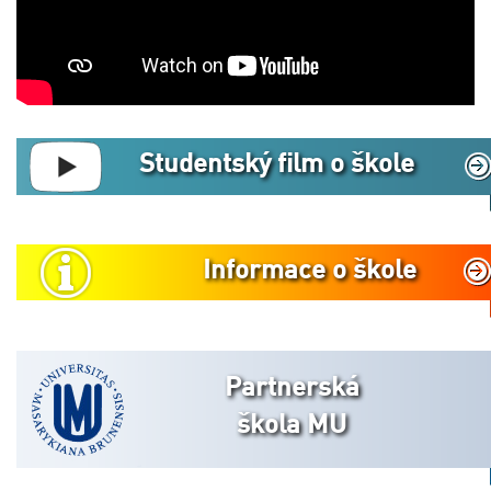
Studentský film o škole
Informace o škole
Partnerská
škola MU