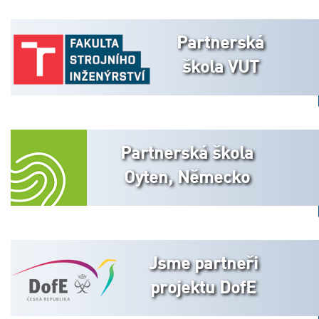
Partnerská
škola VUT
Partnerská škola
Oyten, Německo
Jsme partneři
projektu DofE