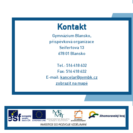
Kontakt
Gymnázium Blansko,
příspěvková organizace
Seifertova 13
678 01 Blansko
Tel.: 516 418 632
Fax: 516 418 632
E-mail:
kancelar@gymbk.cz
zobrazit na mapě