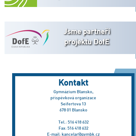
Jsme partneři
projektu DofE
Kontakt
Gymnázium Blansko,
příspěvková organizace
Seifertova 13
678 01 Blansko
Tel.: 516 418 632
Fax: 516 418 632
E-mail:
kancelar@gymbk.cz