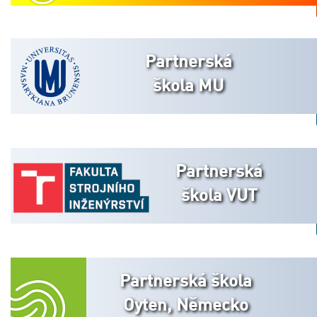
Partnerská
škola MU
Partnerská
škola VUT
Partnerská škola
Oyten, Německo